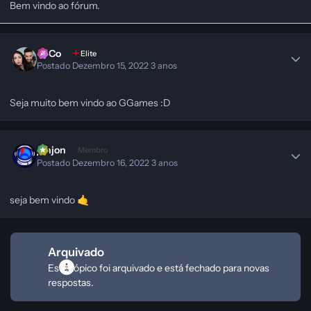
Bem vindo ao fórum.
SeCo
Elite
Postado
Dezembro 15, 2022
3 anos
Seja muito bem vindo ao GGames
:D
jonjon
Membro
Postado
Dezembro 16, 2022
3 anos
seja bem vindo
🤙
Arquivado
Este tópico foi arquivado e está fechado para novas
respostas.