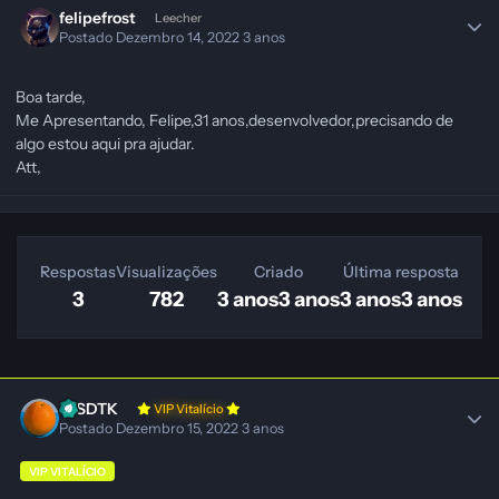
felipefrost
Leecher
Postado
Dezembro 14, 2022
3 anos
Boa tarde,
Me Apresentando, Felipe,31 anos,desenvolvedor,precisando de
algo estou aqui pra ajudar.
Att,
Respostas
Visualizações
Criado
Última resposta
3
782
3 anos
3 anos
3 anos
3 anos
DISDTK
VIP Vitalício
Postado
Dezembro 15, 2022
3 anos
VIP VITALÍCIO