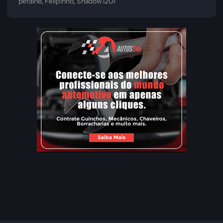
pefalne
Felip1nho
Shadow1207