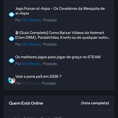
Jogo Fursan al-Aqsa - Os Cavaleiros da Mesquita de al-Aqsa
Jogo Fursan al-Aqsa - Os Cavaleiros da Mesquita de
al-Aqsa
Por
GG Mestre
, ·
Postado
🎬 [Guia Completo] Como Baixar Vídeos da Hotmart [Com DRM], Pand
🎬 [Guia Completo] Como Baixar Vídeos da Hotmart
[Com DRM], PandaVídeo, Kiwify ou de qualquer outro
curso
Por
GG Mestre
, ·
Postado
Os melhores jogos para jogar de graça no STEAM
Os melhores jogos para jogar de graça no STEAM
Por
GG Mestre
, ·
Postado
Vale a pena ps5 em 2026 ?
Vale a pena ps5 em 2026 ?
Por
Alan Peixe
, ·
Postado
Quem Está Online
(lista completa)