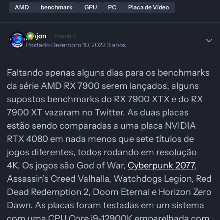
AMD
benchmark
GPU
PC
Placa de Vídeo
jonjon
Membro
Postado
Dezembro 10, 2022
3 anos
Faltando apenas alguns dias para os benchmarks
da série AMD RX 7900 serem lançados, alguns
supostos benchmarks do RX 7900 XTX e do RX
7900 XT vazaram no Twitter. As duas placas
estão sendo comparadas a uma placa NVIDIA
RTX 4080 em nada menos que sete títulos de
jogos diferentes, todos rodando em resolução
4K. Os jogos são God of War,
Cyberpunk 2077
,
Assassin's Creed Valhalla, Watchdogs Legion, Red
Dead Redemption 2, Doom Eternal e Horizon Zero
Dawn. As placas foram testadas em um sistema
com uma CPU Core i9-12900K emparelhada com