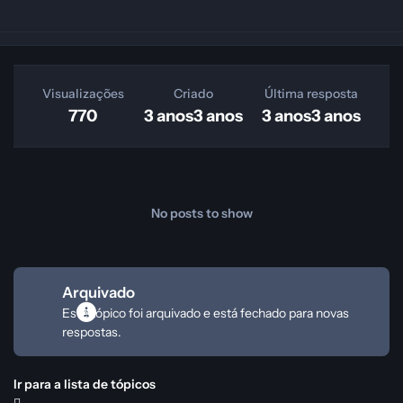
Visualizações
Criado
Última resposta
770
3 anos
3 anos
3 anos
3 anos
No posts to show
Arquivado
Este tópico foi arquivado e está fechado para novas
respostas.
Ir para a lista de tópicos