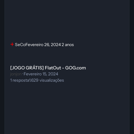
SeCo
Fevereiro 26, 2024
2 anos
[JOGO GRÁTIS] FlatOut - GOG.com
[JOGO GRÁTIS] FlatOut - GOG.com
jonjon
·
Fevereiro 15, 2024
1
resposta
1.629
visualizações