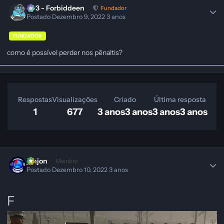
403 - Forbiddeen
Fundador
Postado
Dezembro 9, 2022
3 anos
FUNDADOR
como é possível perder nos pênaltis?
Respostas
Visualizações
Criado
Última resposta
1
677
3 anos
3 anos
3 anos
3 anos
jonjon
Membro
Postado
Dezembro 10, 2022
3 anos
F