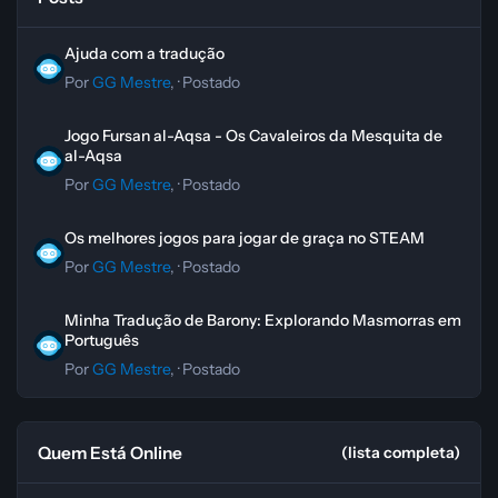
Ajuda com a tradução
Ajuda com a tradução
Por
GG Mestre
, ·
Postado
Jogo Fursan al-Aqsa - Os Cavaleiros da Mesquita de al-Aqsa
Jogo Fursan al-Aqsa - Os Cavaleiros da Mesquita de
al-Aqsa
Por
GG Mestre
, ·
Postado
Os melhores jogos para jogar de graça no STEAM
Os melhores jogos para jogar de graça no STEAM
Por
GG Mestre
, ·
Postado
Minha Tradução de Barony: Explorando Masmorras em Português
Minha Tradução de Barony: Explorando Masmorras em
Português
Por
GG Mestre
, ·
Postado
Quem Está Online
(lista completa)