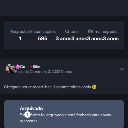
Respostas
Visualizações
Criado
Última resposta
1
595
3 anos
3 anos
3 anos
3 anos
SeCo
Elite
Postado
Dezembro 3, 2022
3 anos
Obrigado por compartilhar, já garanti minha cópia
😄
Arquivado
Este tópico foi arquivado e está fechado para novas
respostas.