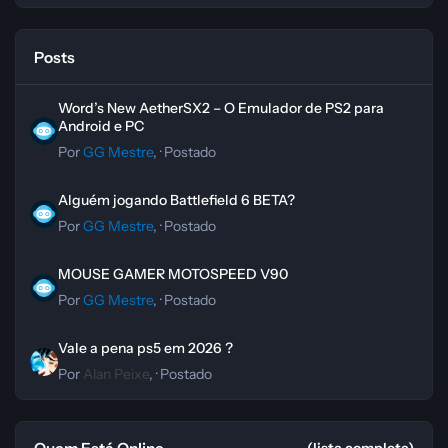
Posts
Word’s New AetherSX2 – O Emulador de PS2 para Android e PC
Word’s New AetherSX2 – O Emulador de PS2 para
Android e PC
Por
GG Mestre
, ·
Postado
Alguém jogando Battlefield 6 BETA?
Alguém jogando Battlefield 6 BETA?
Por
GG Mestre
, ·
Postado
MOUSE GAMER MOTOSPEED V90
MOUSE GAMER MOTOSPEED V90
Por
GG Mestre
, ·
Postado
Vale a pena ps5 em 2026 ?
Vale a pena ps5 em 2026 ?
Por
Alan Peixe
, ·
Postado