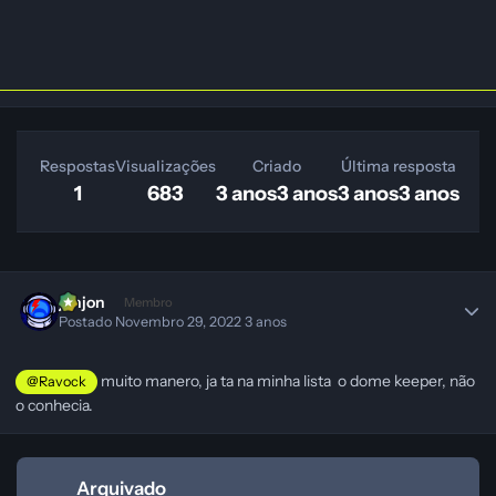
Respostas
Visualizações
Criado
Última resposta
1
683
3 anos
3 anos
3 anos
3 anos
jonjon
Membro
Postado
Novembro 29, 2022
3 anos
muito manero, ja ta na minha lista o dome keeper, não
@Ravock
o conhecia.
Arquivado