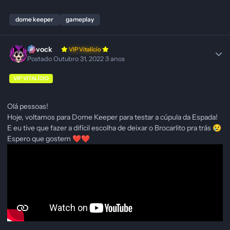
dome keeper
gameplay
Ravock
VIP Vitalício
Postado
Outubro 31, 2022
3 anos
VIP VITALÍCIO
Olá pessoas!
Hoje, voltamos para Dome Keeper para testar a cúpula da Espada!
E eu tive que fazer a difícil escolha de deixar o Brocarlito pra trás
😢
Espero que gostem
❤️
❤️