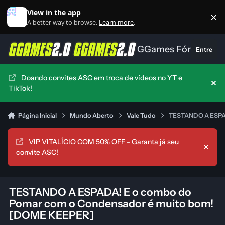
Ir para conteúdo
View in the app
×
Di
A better way to browse.
Learn more
.
GGames Fórum
Entre
Doando convites ASC em troca de vídeos no YT e
Hid
TikTok!
Página Inicial
Mundo Aberto
Vale Tudo
TESTANDO A ESPAD
VIP VITALÍCIO COM 50% OFF - Garanta já seu
Hide
convite ASC!
TESTANDO A ESPADA! E o combo do
Pomar com o Condensador é muito bom!
[DOME KEEPER]