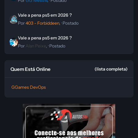
Por
GG Mestre
, ·
Postado
Vale a pena ps5 em 2026 ?
Vale a pena ps5 em 2026 ?
Por
403 - Forbiddeen
, ·
Postado
Vale a pena ps5 em 2026 ?
Vale a pena ps5 em 2026 ?
Por
Alan Peixe
, ·
Postado
Quem Está Online
(lista completa)
GGames DevOps