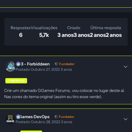
Respostas
Visualizações
Criado
Última resposta
6
5,7k
3 anos
3 anos
2 anos
2 anos
403 - Forbiddeen
Fundador
Postado
Outubro 27, 2022
3 anos
FUNDADOR
Crie um chamado GGames Forums, vou colocar no lugar deste aí.
Nas cores do tema original (assim eu tiro esse verde).
GGames DevOps
Fundador
Postado
Outubro 28, 2022
3 anos