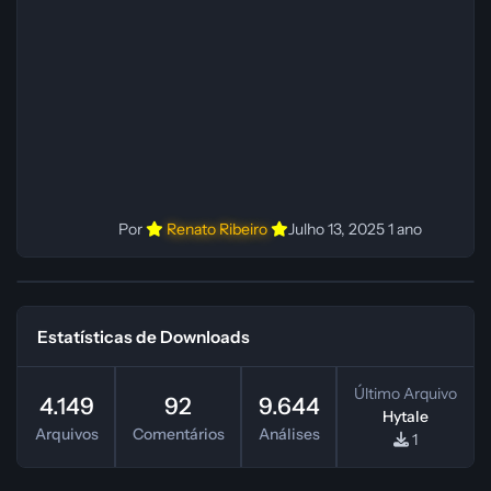
ElevenLabs Instalador: N/A Observações Siga as
instruções do
Por
Renato Ribeiro
Julho 13, 2025
1 ano
Estatísticas de Downloads
Último Arquivo
4.149
92
9.644
Hytale
Arquivos
Comentários
Análises
1