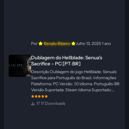
Por
Renato Ribeiro
Julho 13, 2025
1 ano
Dublagem do Hellblade: Senua's Sacrifice – PC [PT‑BR]
Dublagem do Hellblade: Senua's
Sacrifice – PC [PT‑BR]
Descrição Dublagem do jogo Hellblade: Senua's
Sacrifice para Português do Brasil. Informações
Plataforma: PC Versão: 1.0 Idioma: Português‑BR
Versão Suportada: Steam Idioma Suportado:
Inglês Lançamento: 26/01/2025 Tamanho: 110 MB
Créditos — Central de Traduções
17 Downloads
Administrador(es): Fabio C Dublador(es): Vozes
originais dubladas por IA Desenvolvedor(es):
Fabio C Revisor(es): Fabio C Testes In‑game:
Fabio C Ferramentas: Pinokio, XTTS‑v2 e