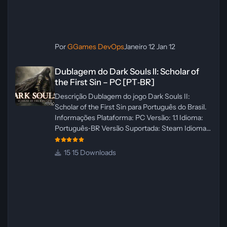
Por
GGames DevOps
Janeiro 12
Jan 12
Dublagem do Dark Souls II: Scholar of the First Sin – PC [PT‑BR]
Dublagem do Dark Souls II: Scholar of
the First Sin – PC [PT‑BR]
Descrição Dublagem do jogo Dark Souls II:
Scholar of the First Sin para Português do Brasil.
Informações Plataforma: PC Versão: 1.1 Idioma:
Português‑BR Versão Suportada: Steam Idioma
Suportado: Inglês Lançamento: 23/04/2025
Atualização: 24/04/2025 Tamanho: 469 MB
15 Downloads
Créditos Central de Traduções
Administrador(es): WannaNowProductions
Dublador(es): Vozes Originais Dubladas por IA
Revisor(es): WannaNowProductions Edição de
Imagens: N/A Testes In‑game:
WannaNowProductions Ferramentas:
ElevenLabs e Ra