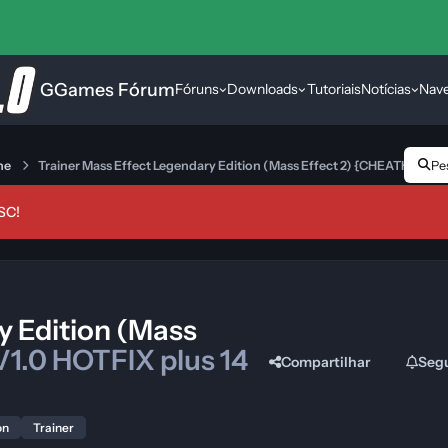
GGames Fórum
Fóruns
Downloads
Tutoriais
Notícias
Nav
ne
Trainer Mass Effect Legendary Edition (Mass Effect 2) {CHEATHAPPE
Pes
SC!
y Edition (Mass
V1.0 HOTFIX plus 14
Compartilhar
Seg
on
Trainer