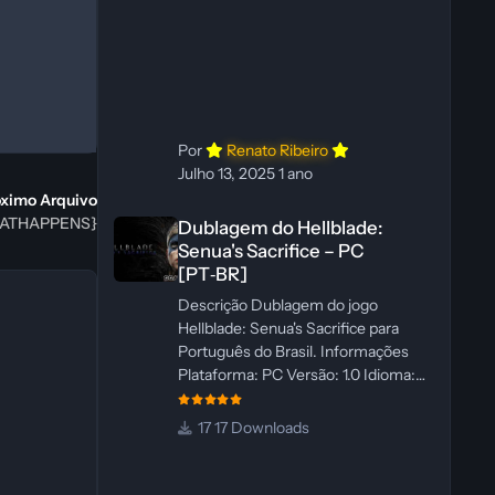
Dublador(es): Vozes Originais
Dubladas por IA Revisor(es):
WannaNowProductions Edição de
Imagens: N/A Testes In‑game:
WannaNowProductions
Ferramentas: ElevenLabs e Ra
Por
Renato Ribeiro
Julho 13, 2025
1 ano
óximo Arquivo
Dublagem do Hellblade: Senua's Sacrifice – PC [PT‑BR]
HEATHAPPENS}
Dublagem do Hellblade:
Senua's Sacrifice – PC
[PT‑BR]
Descrição Dublagem do jogo
Hellblade: Senua's Sacrifice para
Português do Brasil. Informações
Plataforma: PC Versão: 1.0 Idioma:
Português‑BR Versão Suportada:
Steam Idioma Suportado: Inglês
17 Downloads
Lançamento: 26/01/2025 Tamanho:
110 MB Créditos — Central de
Traduções Administrador(es): Fabio