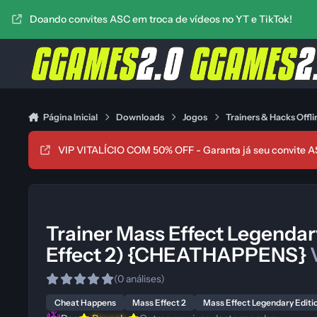
Ir para conteúdo
Doando convites ASC em troca de vídeos no YT e TikTok!
Página Inicial
Downloads
Jogos
Trainers & Hacks Offli
VIP VITALÍCIO COM 50% OFF - Garanta já seu convite A
Trainer Mass Effect Legendar
Effect 2) {CHEATHAPPENS}
(0 análises)
Cheat Happens
Mass Effect 2
Mass Effect Legendary Editi