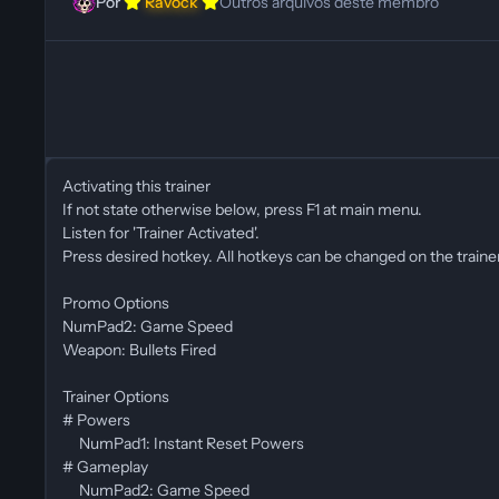
Por
Ravock
Outros arquivos deste membro
Activating this trainer
If not state otherwise below, press F1 at main menu.
Listen for 'Trainer Activated'.
Press desired hotkey. All hotkeys can be changed on the trainer
Promo Options
NumPad2: Game Speed
Weapon: Bullets Fired
Trainer Options
# Powers
NumPad1: Instant Reset Powers
# Gameplay
NumPad2: Game Speed