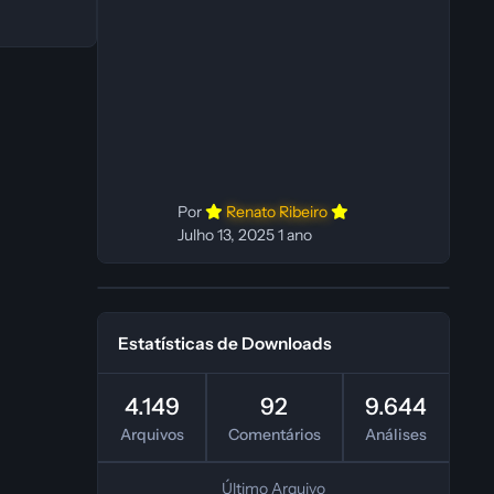
C Dublador(es): Vozes originais
dubladas por IA Desenvolvedor(es):
Fabio C Revisor(es): Fabio C Testes
In‑game: Fabio C Ferramentas:
Pinokio, XTTS‑v2 e ElevenLabs
Instalador: N/A Observações Siga as
instruções do
Por
Renato Ribeiro
Julho 13, 2025
1 ano
Estatísticas de Downloads
4.149
92
9.644
Arquivos
Comentários
Análises
Último Arquivo