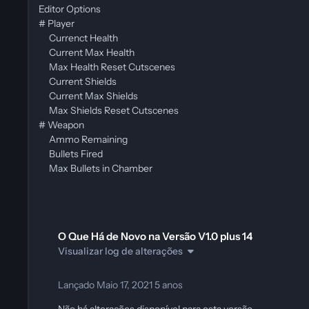
Editor Options
# Player
Currenct Health
Current Max Health
Max Health Reset Cutscenes
Current Shields
Current Max Shields
Max Shields Reset Cutscenes
# Weapon
Ammo Remaining
Bullets Fired
Max Bullets in Chamber
O Que Há de Novo na Versão
V1.0 plus 14
Visualizar log de alterações
Lançado
Maio 17, 2021
5 anos
Não há alterações disponível para esta versão.