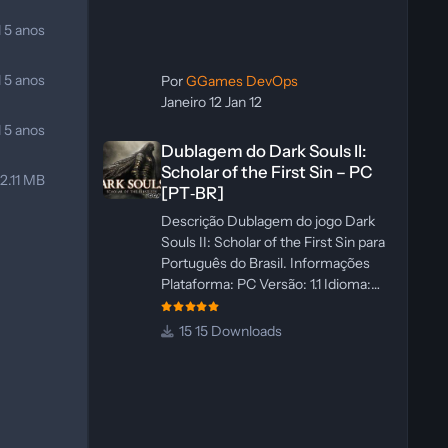
1
5 anos
1
5 anos
Por
GGames DevOps
Janeiro 12
Jan 12
1
5 anos
Dublagem do Dark Souls II: Scholar of the First Sin – PC 
Dublagem do Dark Souls II:
Scholar of the First Sin – PC
12.11 MB
[PT‑BR]
Descrição Dublagem do jogo Dark
Souls II: Scholar of the First Sin para
Português do Brasil. Informações
Plataforma: PC Versão: 1.1 Idioma:
Português‑BR Versão Suportada:
Steam Idioma Suportado: Inglês
15 Downloads
Lançamento: 23/04/2025
Atualização: 24/04/2025 Tamanho:
469 MB Créditos Central de
Traduções Administrador(es):
WannaNowProductions