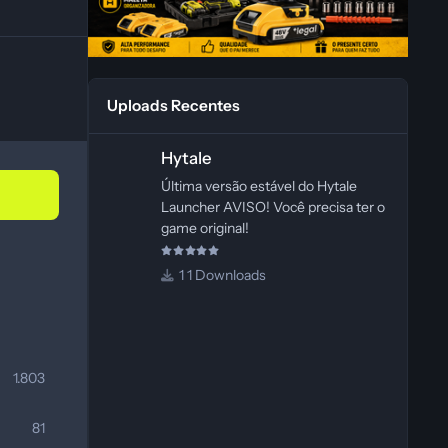
Uploads Recentes
Hytale
Hytale
Última versão estável do Hytale
Launcher AVISO! Você precisa ter o
game original!
1 Downloads
1.803
81