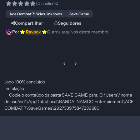
(0 análises)
Ace Combat 7: Skies Unknown
Save Game
Compartilhar
Seguidores
Por
Ravock
Outros arquivos deste membro
Previous carousel slide
Next carousel slide
Jogo 100% concluído
Instalação
Copie o conteúdo da pasta SAVE GAME para: C:\Users\*nome
de usuário*\AppData\Local\BANDAI NAMCO Entertainment\ACE
COMBAT 7\SaveGames\292733975847239680