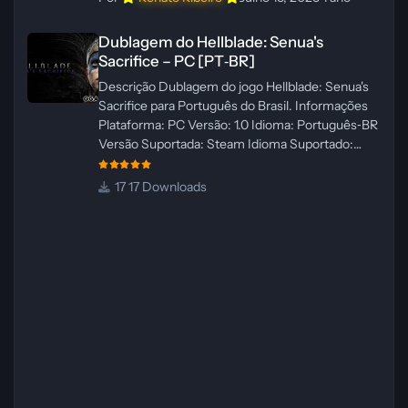
Dublagem do Hellblade: Senua's Sacrifice – PC [PT‑BR]
Dublagem do Hellblade: Senua's
Sacrifice – PC [PT‑BR]
Descrição Dublagem do jogo Hellblade: Senua's
Sacrifice para Português do Brasil. Informações
Plataforma: PC Versão: 1.0 Idioma: Português‑BR
Versão Suportada: Steam Idioma Suportado:
Inglês Lançamento: 26/01/2025 Tamanho: 110 MB
Créditos — Central de Traduções
17 Downloads
Administrador(es): Fabio C Dublador(es): Vozes
originais dubladas por IA Desenvolvedor(es):
Fabio C Revisor(es): Fabio C Testes In‑game:
Fabio C Ferramentas: Pinokio, XTTS‑v2 e
ElevenLabs Instalador: N/A Observações Siga as
instruções do