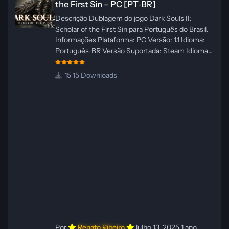
the First Sin – PC [PT‑BR]
Descrição Dublagem do jogo Dark Souls II:
Scholar of the First Sin para Português do Brasil.
Informações Plataforma: PC Versão: 1.1 Idioma:
Português‑BR Versão Suportada: Steam Idioma
Suportado: Inglês Lançamento: 23/04/2025
Atualização: 24/04/2025 Tamanho: 469 MB
15 Downloads
Créditos Central de Traduções
Administrador(es): WannaNowProductions
Dublador(es): Vozes Originais Dubladas por IA
Revisor(es): WannaNowProductions Edição de
Imagens: N/A Testes In‑game:
WannaNowProductions Ferramentas:
ElevenLabs e Ra
Por
Renato Ribeiro
Julho 13, 2025
1 ano