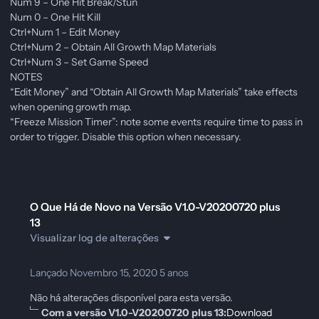
Num 9 – One Hit Break/Stun
Num 0 – One Hit Kill
Ctrl+Num 1 – Edit Money
Ctrl+Num 2 – Obtain All Growth Map Materials
Ctrl+Num 3 – Set Game Speed
NOTES
“Edit Money” and “Obtain All Growth Map Materials” take effects
when opening growth map.
“Freeze Mission Timer”: note some events require time to pass in
order to trigger. Disable this option when necessary.
O Que Há de Novo na Versão
V1.0-V20200720 plus
13
Visualizar log de alterações
Lançado
Novembro 15, 2020
5 anos
Não há alterações disponível para esta versão.
Com a versão V1.0-V20200720 plus 13:
Download