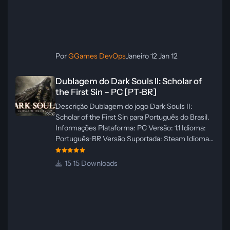
Por
GGames DevOps
Janeiro 12
Jan 12
Dublagem do Dark Souls II: Scholar of the First Sin – PC [PT‑BR]
Dublagem do Dark Souls II: Scholar of
the First Sin – PC [PT‑BR]
Descrição Dublagem do jogo Dark Souls II:
Scholar of the First Sin para Português do Brasil.
Informações Plataforma: PC Versão: 1.1 Idioma:
Português‑BR Versão Suportada: Steam Idioma
Suportado: Inglês Lançamento: 23/04/2025
Atualização: 24/04/2025 Tamanho: 469 MB
15 Downloads
Créditos Central de Traduções
Administrador(es): WannaNowProductions
Dublador(es): Vozes Originais Dubladas por IA
Revisor(es): WannaNowProductions Edição de
Imagens: N/A Testes In‑game:
WannaNowProductions Ferramentas: