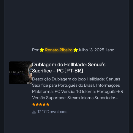
ElevenLabs e Ra
Por
Renato Ribeiro
Julho 13, 2025
1 ano
Dublagem do Hellblade: Senua's Sacrifice – PC [PT‑BR]
Dublagem do Hellblade: Senua's
Sacrifice – PC [PT‑BR]
Descrição Dublagem do jogo Hellblade: Senua's
Sacrifice para Português do Brasil. Informações
Plataforma: PC Versão: 1.0 Idioma: Português‑BR
Versão Suportada: Steam Idioma Suportado:
Inglês Lançamento: 26/01/2025 Tamanho: 110 MB
Créditos — Central de Traduções
17 Downloads
Administrador(es): Fabio C Dublador(es): Vozes
originais dubladas por IA Desenvolvedor(es):
Fabio C Revisor(es): Fabio C Testes In‑game: