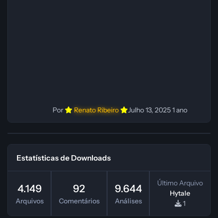
Fabio C Ferramentas: Pinokio, XTTS‑v2 e
ElevenLabs Instalador: N/A Observações Siga as
instruções do
Por
Renato Ribeiro
Julho 13, 2025
1 ano
Estatísticas de Downloads
Último Arquivo
4.149
92
9.644
Hytale
Arquivos
Comentários
Análises
1