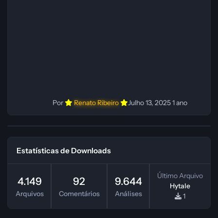
ElevenLabs Instalador: N/A Observações Siga as
instruções do
Por
Renato Ribeiro
Julho 13, 2025
1 ano
Estatísticas de Downloads
Último Arquivo
4.149
92
9.644
Hytale
Arquivos
Comentários
Análises
1