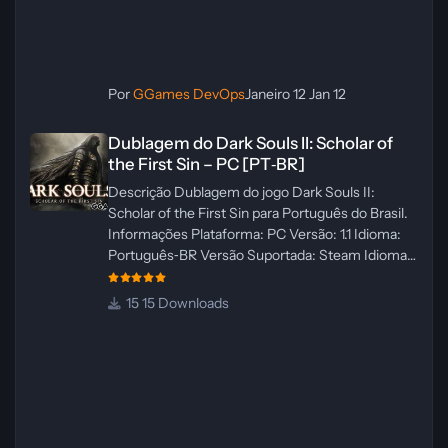
Por
GGames DevOps
Janeiro 12
Jan 12
Dublagem do Dark Souls II: Scholar of the First Sin – PC [PT‑BR]
Dublagem do Dark Souls II: Scholar of
the First Sin – PC [PT‑BR]
Descrição Dublagem do jogo Dark Souls II:
Scholar of the First Sin para Português do Brasil.
Informações Plataforma: PC Versão: 1.1 Idioma:
Português‑BR Versão Suportada: Steam Idioma
Suportado: Inglês Lançamento: 23/04/2025
Atualização: 24/04/2025 Tamanho: 469 MB
15 Downloads
Créditos Central de Traduções
Administrador(es): WannaNowProductions
Dublador(es): Vozes Originais Dubladas por IA
Revisor(es): WannaNowProductions Edição de
Imagens: N/A Testes In‑game:
WannaNowProductions Ferramentas:
ElevenLabs e Ra