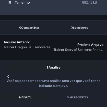
Tamanho
882.42 kB
Compartilhar
Seguidores
Arquivo Anterior
Próximo Arquivo
Trainer Dragon Ball Xenoverse 2 {FLiNG}
Trainer Story of Seasons: Friends of Mineral Town {FLiNG}
1 Análise
Você só pode fornecer uma análise uma vez que você tenha
baixado o arquivo.
MAIS ÚTIL
MAIS RECENTES