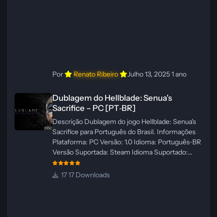
Por
Renato Ribeiro
Julho 13, 2025
1 ano
Dublagem do Hellblade: Senua's Sacrifice – PC [PT‑BR]
Dublagem do Hellblade: Senua's
Sacrifice – PC [PT‑BR]
Descrição Dublagem do jogo Hellblade: Senua's
Sacrifice para Português do Brasil. Informações
Plataforma: PC Versão: 1.0 Idioma: Português‑BR
Versão Suportada: Steam Idioma Suportado:
Inglês Lançamento: 26/01/2025 Tamanho: 110 MB
Créditos — Central de Traduções
17 Downloads
Administrador(es): Fabio C Dublador(es): Vozes
originais dubladas por IA Desenvolvedor(es):
Fabio C Revisor(es): Fabio C Testes In‑game:
Fabio C Ferramentas: Pinokio, XTTS‑v2 e