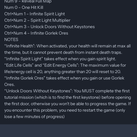
Num 9 – Reveal Full Map
Num 0 – One Hit Kill
Ctrl+Num 1 – Infinite Spirit Light
Ctrl+Num 2 – Spirit Light Multiplier
Ctrl+Num 3 – Unlock Doors Without Keystones
Ctrl+Num 4 – Infinite Gorlek Ores
NOTES
“Infinite Health”: When activated, your health will remain at max all
the time, but it cannot prevent death from instant death traps.
“Infinite Spirit Light” takes effect when you gain spirit light.
“Edit Life Cells” and “Edit Energy Cells”: The maximum value for
life/energy cell is 20, anything greater than 20 will reset to 20.
“Infinite Gorlek Ores” takes effect when you gain or use Gorlek
Ores.
“Unlock Doors Without Keystones”: You MUST complete the first
tutorial mission (which is to find the first keystone) before opening
the first door, otherwise you won’t be able to progress the game. If
you encounter this problem, you need to restart the game (only
lose a few minutes of progress)