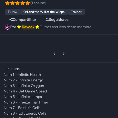
(1 análise)
FLiNG
Ori and the Will of the Wisps
Trainer
Compartilhar
Seguidores
Por
Ravock
Outros arquivos deste membro
Previous carousel slide
Next carousel slide
OPTIONS
Num 1 – Infinite Health
Num 2 – Infinite Energy
Num 3 – Infinite Oxygen
Num 4 – Set Game Speed
Num 5 – Infinite Jumps
Num 6 – Freeze Trial Timer
Num 7 – Edit Life Cells
Num 8 – Edit Energy Cells