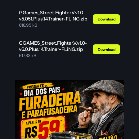
GGames_Street.Fighter.V.v1.0-
v5.051.Plus.14.Trainer-FLiNG.zip
Download
618.95 kB
GGAMES_Street.Fighter.V.v1.0-
v6.0.Plus.14.Trainer-FLiNG.zip
Download
617.83 kB