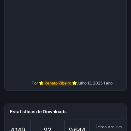
Administrador(es): Fabio C Dublador(es): Vozes
originais dubladas por IA Desenvolvedor(es):
Fabio C Revisor(es): Fabio C Testes In‑game:
Fabio C Ferramentas: Pinokio, XTTS‑v2 e
ElevenLabs Instalador: N/A Observações Siga as
instruções do
Por
Renato Ribeiro
Julho 13, 2025
1 ano
Estatísticas de Downloads
Último Arquivo
4.149
92
9.644