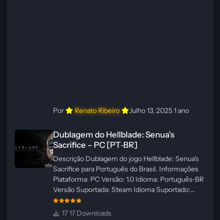
Revisor(es): WannaNowProductions Edição de
Imagens: N/A Testes In‑game:
WannaNowProductions Ferramentas:
ElevenLabs e Ra
Por
Renato Ribeiro
Julho 13, 2025
1 ano
Dublagem do Hellblade: Senua's Sacrifice – PC [PT‑BR]
Dublagem do Hellblade: Senua's
Sacrifice – PC [PT‑BR]
Descrição Dublagem do jogo Hellblade: Senua's
Sacrifice para Português do Brasil. Informações
Plataforma: PC Versão: 1.0 Idioma: Português‑BR
Versão Suportada: Steam Idioma Suportado:
Inglês Lançamento: 26/01/2025 Tamanho: 110 MB
Créditos — Central de Traduções
17 Downloads