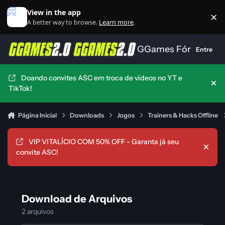
Ir para conteúdo
View in the app
×
Di
A better way to browse.
Learn more
.
GGames Fórum
Entre
Doando convites ASC em troca de vídeos no YT e
Hid
TikTok!
Página Inicial
Downloads
Jogos
Trainers & Hacks Offline
VIP VITALÍCIO COM 50% OFF - Garanta já seu
Hide
convite ASC!
Download de Arquivos
2 arquivos