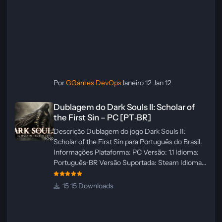
Por
GGames DevOps
Janeiro 12
Jan 12
Dublagem do Dark Souls II: Scholar of the First Sin – PC [PT‑BR]
Dublagem do Dark Souls II: Scholar of
the First Sin – PC [PT‑BR]
Descrição Dublagem do jogo Dark Souls II:
Scholar of the First Sin para Português do Brasil.
Informações Plataforma: PC Versão: 1.1 Idioma:
Português‑BR Versão Suportada: Steam Idioma
Suportado: Inglês Lançamento: 23/04/2025
Atualização: 24/04/2025 Tamanho: 469 MB
15 Downloads
Créditos Central de Traduções
Administrador(es): WannaNowProductions
Dublador(es): Vozes Originais Dubladas por IA