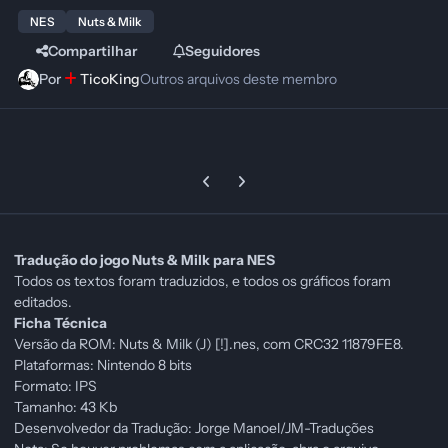
NES
Nuts & Milk
Compartilhar
Seguidores
Por
TicoKing
Outros arquivos deste membro
Previous carousel slide
Next carousel slide
Tradução do jogo Nuts & Milk para NES
Todos os textos foram traduzidos, e todos os gráficos foram
editados.
Ficha Técnica
Versão da ROM: Nuts & Milk (J) [!].nes, com CRC32 11879FE8.
Plataformas: Nintendo 8 bits
Formato: IPS
Tamanho: 43 Kb
Desenvolvedor da Tradução: Jorge Manoel/JM-Traduções