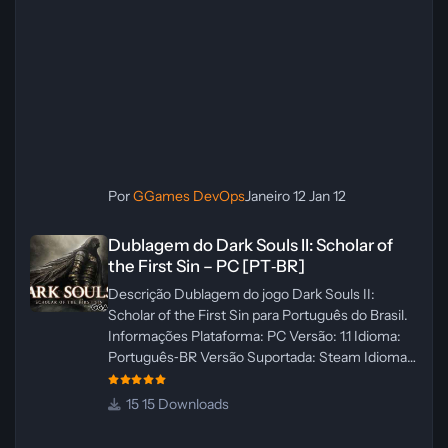
Por
GGames DevOps
Janeiro 12
Jan 12
Dublagem do Dark Souls II: Scholar of the First Sin – PC [PT‑BR]
Dublagem do Dark Souls II: Scholar of
the First Sin – PC [PT‑BR]
Descrição Dublagem do jogo Dark Souls II:
Scholar of the First Sin para Português do Brasil.
Informações Plataforma: PC Versão: 1.1 Idioma:
Português‑BR Versão Suportada: Steam Idioma
Suportado: Inglês Lançamento: 23/04/2025
Atualização: 24/04/2025 Tamanho: 469 MB
15 Downloads
Créditos Central de Traduções
Administrador(es): WannaNowProductions