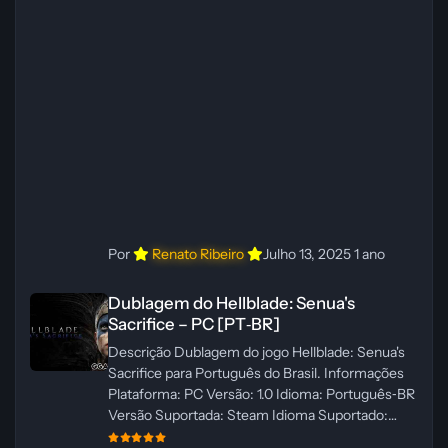
Dublador(es): Vozes Originais Dubladas por IA
Revisor(es): WannaNowProductions Edição de
Imagens: N/A Testes In‑game:
WannaNowProductions Ferramentas:
ElevenLabs e Ra
Por
Renato Ribeiro
Julho 13, 2025
1 ano
Dublagem do Hellblade: Senua's Sacrifice – PC [PT‑BR]
Dublagem do Hellblade: Senua's
Sacrifice – PC [PT‑BR]
Descrição Dublagem do jogo Hellblade: Senua's
Sacrifice para Português do Brasil. Informações
Plataforma: PC Versão: 1.0 Idioma: Português‑BR
Versão Suportada: Steam Idioma Suportado:
Inglês Lançamento: 26/01/2025 Tamanho: 110 MB