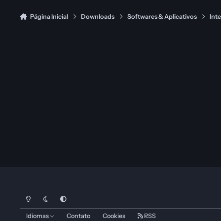
Página Inicial
Downloads
Softwares & Aplicativos
Int
Modo Claro
Dark Mode
System Preference
Idiomas
Contato
Cookies
RSS