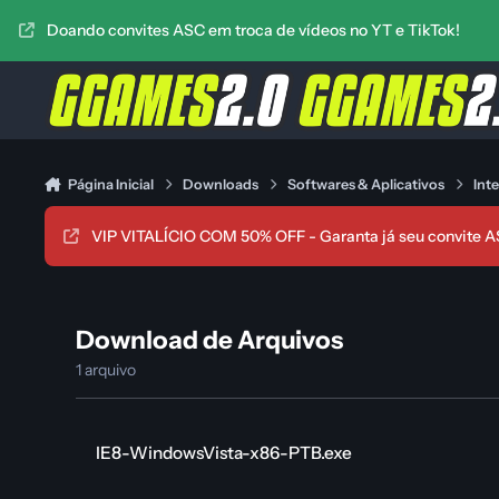
Ir para conteúdo
Doando convites ASC em troca de vídeos no YT e TikTok!
Página Inicial
Downloads
Softwares & Aplicativos
Int
VIP VITALÍCIO COM 50% OFF - Garanta já seu convite A
Download de Arquivos
1 arquivo
IE8-WindowsVista-x86-PTB.exe