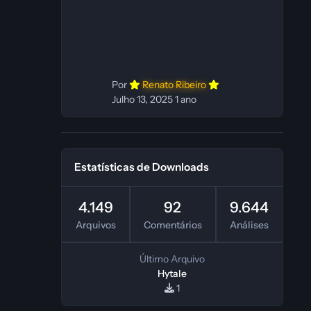
In‑game: Fabio C Ferramentas:
Pinokio, XTTS‑v2 e ElevenLabs
Instalador: N/A Observações Siga as
instruções do
Por
Renato Ribeiro
Julho 13, 2025
1 ano
Estatísticas de Downloads
4.149
92
9.644
Arquivos
Comentários
Análises
Último Arquivo
Hytale
1