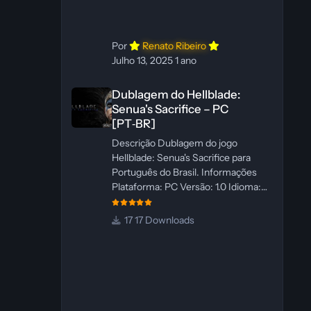
WannaNowProductions
Ferramentas: ElevenLabs e Ra
Por
Renato Ribeiro
Julho 13, 2025
1 ano
Dublagem do Hellblade: Senua's Sacrifice – PC [PT‑BR]
Dublagem do Hellblade:
Senua's Sacrifice – PC
[PT‑BR]
Descrição Dublagem do jogo
Hellblade: Senua's Sacrifice para
Português do Brasil. Informações
Plataforma: PC Versão: 1.0 Idioma:
Português‑BR Versão Suportada:
Steam Idioma Suportado: Inglês
17 Downloads
Lançamento: 26/01/2025 Tamanho:
110 MB Créditos — Central de
Traduções Administrador(es): Fabio
C Dublador(es): Vozes originais
dubladas por IA Desenvolvedor(es):
Fabio C Revisor(es): Fabio C Testes