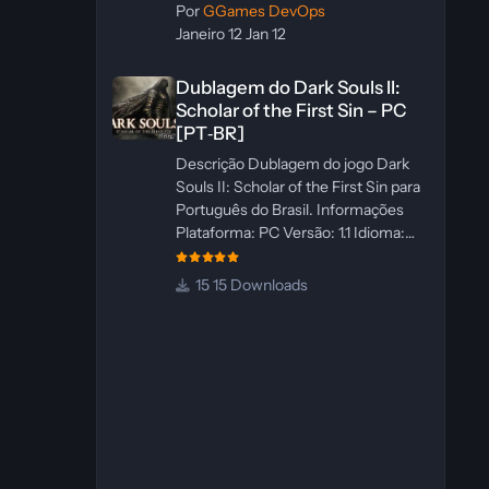
Por
GGames DevOps
Janeiro 12
Jan 12
Dublagem do Dark Souls II: Scholar of the First Sin – PC 
Dublagem do Dark Souls II:
Scholar of the First Sin – PC
[PT‑BR]
Descrição Dublagem do jogo Dark
Souls II: Scholar of the First Sin para
Português do Brasil. Informações
Plataforma: PC Versão: 1.1 Idioma:
Português‑BR Versão Suportada:
Steam Idioma Suportado: Inglês
15 Downloads
Lançamento: 23/04/2025
Atualização: 24/04/2025 Tamanho:
469 MB Créditos Central de
Traduções Administrador(es):
WannaNowProductions
Dublador(es): Vozes Originais
Dubladas por IA Revisor(es):
WannaNowProductions Edição de
Imagens: N/A Testes In‑game: