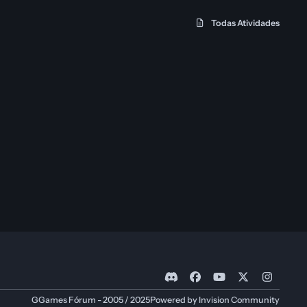
Todas Atividades
d
f
y
x
i
i
a
o
n
GGames Fórum - 2005 / 2025
Powered by
Invision Community
s
c
u
s