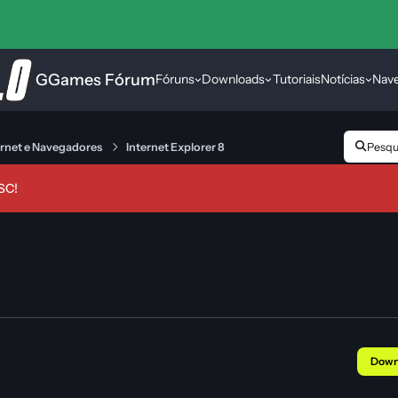
GGames Fórum
Fóruns
Downloads
Tutoriais
Notícias
Nav
ernet e Navegadores
Internet Explorer 8
Pesqui
SC!
Down